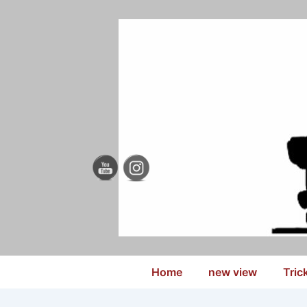
↓
Zum
Inhalt
Hauptnavigation
Home
new view
Tric