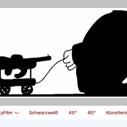
kyFilm
Schwarzweiß
40°
60°
Künstler