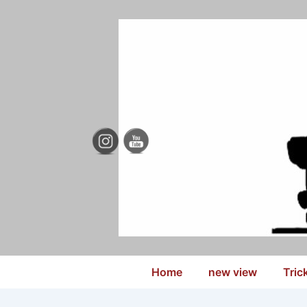
↓
Zum
Inhalt
Hauptnavigation
Home
new view
Tric