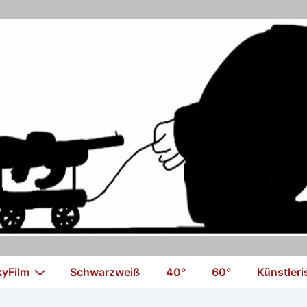
kyFilm
Schwarzweiß
40°
60°
Künstler