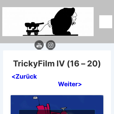
↓
Zum
Inhalt
Men
TrickyFilm IV (16 – 20)
<Zurück
Weiter>